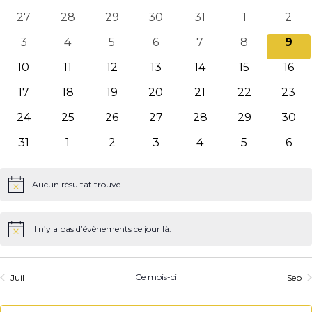
v
date.
co
de
0
0
0
0
0
0
0
27
28
29
30
31
1
2
É
évènements
évènements
évènements
évènements
évènements
évènements
évè
Évènements
0
0
0
0
0
0
0
3
4
5
6
7
8
9
évènements
évènements
évènements
évènements
évènements
évènements
évè
0
0
0
0
0
0
0
10
11
12
13
14
15
16
évènements
évènements
évènements
évènements
évènements
évènements
évèn
0
0
0
0
0
0
0
17
18
19
20
21
22
23
évènements
évènements
évènements
évènements
évènements
évènements
évèn
0
0
0
0
0
0
0
24
25
26
27
28
29
30
évènements
évènements
évènements
évènements
évènements
évènements
évèn
0
0
0
0
0
0
0
31
1
2
3
4
5
6
évènements
évènements
évènements
évènements
évènements
évènements
évè
Aucun résultat trouvé.
Notice
Il n’y a pas d’évènements ce jour là.
Notice
Ce mois-ci
Juil
Sep