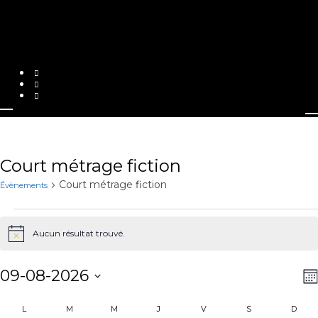
Court métrage fiction
Court métrage fiction
Évènements
Évènements
Aucun résultat trouvé.
Notice
09-08-2026
Na
N
Sélectionnez
d
pa
une
Calendrier
L
LUNDI
M
MARDI
M
MERCREDI
J
JEUDI
V
VENDREDI
S
SAMEDI
D
DIM