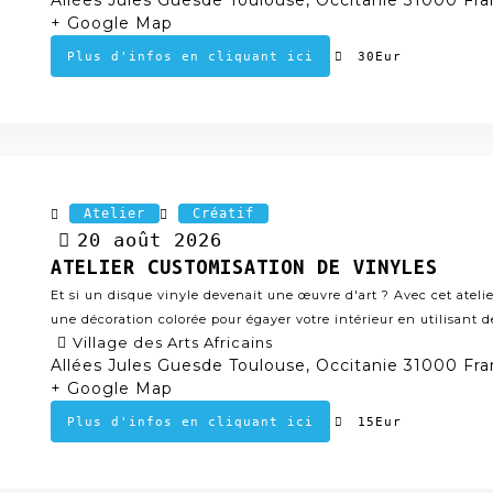
Allées Jules Guesde Toulouse, Occitanie 31000 Fr
+ Google Map
30Eur
Plus d'infos en cliquant ici
Atelier
Créatif
20
août
2026
ATELIER CUSTOMISATION DE VINYLES
Et si un disque vinyle devenait une œuvre d'art ? Avec cet atelier
une décoration colorée pour égayer votre intérieur en utilisant de 
Village des Arts Africains
Allées Jules Guesde Toulouse, Occitanie 31000 Fr
+ Google Map
15Eur
Plus d'infos en cliquant ici