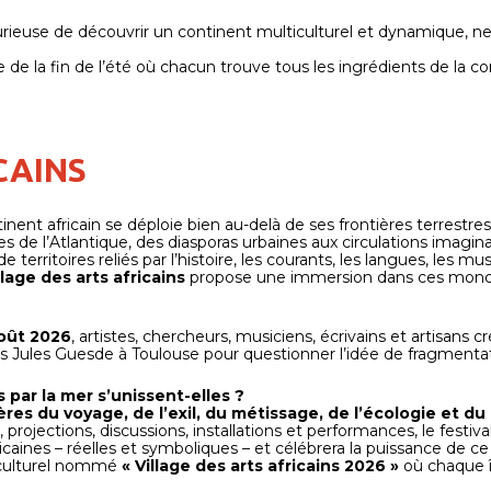
urieuse de découvrir un continent multiculturel et dynamique, n
 de la fin de l’été où chacun trouve tous les ingrédients de la c
CAINS
inent africain se déploie bien au-delà de ses frontières terrestres
es de l’Atlantique, des diasporas urbaines aux circulations imagina
erritoires reliés par l’histoire, les courants, les langues, les m
lage des arts africains
propose une immersion dans ces mondes
août 2026
, artistes, chercheurs, musiciens, écrivains et artisans 
ées Jules Guesde à Toulouse pour questionner l’idée de fragmenta
par la mer s’unissent-elles ?
ères du voyage, de l’exil, du métissage, de l’écologie et du
, projections, discussions, installations et performances, le festi
ricaines – réelles et symboliques – et célébrera la puissance de ce q
 culturel nommé
« Village des arts africains 2026 »
où chaque îl