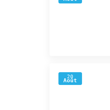
20
Août