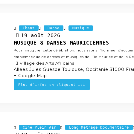
Chant
Danse
Musique
19
août
2026
MUSIQUE & DANSES MAURICIENNES
Pour inaugurer cette célébration, nous avons l’honneur d’accuei
emblématique de danses et musiques de l’île Maurice et de la R
Village des Arts Africains
Allées Jules Guesde Toulouse, Occitanie 31000 Fr
+ Google Map
Plus d'infos en cliquant ici
Ciné Plein Air
Long Métrage Documentaire