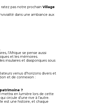
e ratez pas notre prochain
Village
onvivialité dans une ambiance aux
.
ires, l’Afrique se pense aussi
usiques et les mémoires.
 insulaires et diasporiques sous
créateurs venus d’horizons divers et
tion et de connexion :
 patrimoine ?
val mettra en lumière lors de cette
ui circule d’une rive à l’autre.
e est une histoire, et chaque