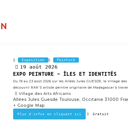
ON
Exposition
Peinture
19
août
2026
EXPO PEINTURE – ÎLES ET IDENTITÉS
Du 19 au 23 août 2026 sur les Allées Jules GUESDE, le Village des 
découvrir RAK'S artiste peintre originaire de Madagascar à travers
Village des Arts Africains
Allées Jules Guesde Toulouse, Occitanie 31000 Fr
+ Google Map
Gratuit
Plus d'infos en cliquant ici