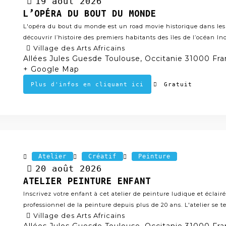
19
août
2026
L’OPÉRA DU BOUT DU MONDE
L'opéra du bout du monde est un road movie historique dans les 
découvrir l’histoire des premiers habitants des îles de l’océan In
Village des Arts Africains
Allées Jules Guesde Toulouse, Occitanie 31000 Fr
+ Google Map
Gratuit
Plus d'infos en cliquant ici
Atelier
Créatif
Peinture
20
août
2026
ATELIER PEINTURE ENFANT
Inscrivez votre enfant à cet atelier de peinture ludique et éclairé
professionnel de la peinture depuis plus de 20 ans. L'atelier se te
Village des Arts Africains