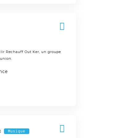
llir Rechauff Out Ker, un groupe
éunion.
ance
Musique