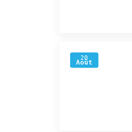
20
Août