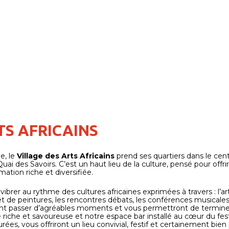
TS AFRICAINS
e, le
Village des Arts Africains
prend ses quartiers dans le cent
ai des Savoirs. C’est un haut lieu de la culture, pensé pour offr
mation riche et diversifiée.
vibrer au rythme des cultures africaines exprimées à travers : l’ar
et de peintures, les rencontres débats, les conférences musicales, l
ront passer d’agréables moments et vous permettront de terminer
e riche et savoureuse et notre espace bar installé au cœur du fes
ées, vous offriront un lieu convivial, festif et certainement bie