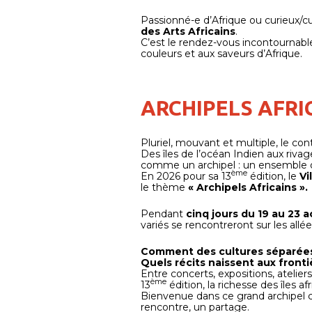
Passionné-e d’Afrique ou curieux/c
des Arts Africains
.
C’est le rendez-vous incontournable
couleurs et aux saveurs d’Afrique.
ARCHIPELS AFRI
Pluriel, mouvant et multiple, le cont
Des îles de l’océan Indien aux rivag
comme un archipel : un ensemble de t
ème
En 2026 pour sa 13
édition, le
Vil
le thème
« Archipels Africains ».
Pendant
cinq jours du 19 au 23 
variés se rencontreront sur les all
Comment des cultures séparées 
Quels récits naissent aux fronti
Entre concerts, expositions, ateliers
ème
13
édition, la richesse des îles af
Bienvenue dans ce grand archipel
rencontre, un partage.