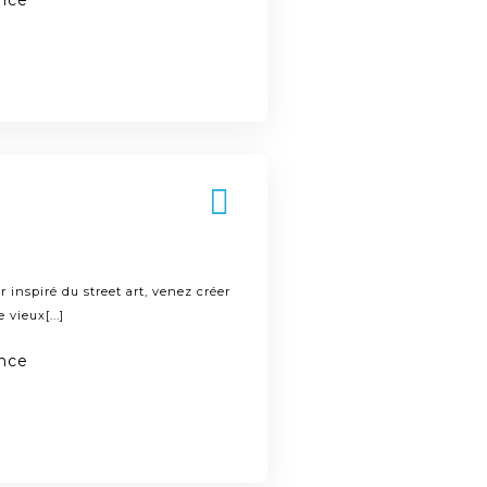
ance
 inspiré du street art, venez créer
vieux[...]
ance