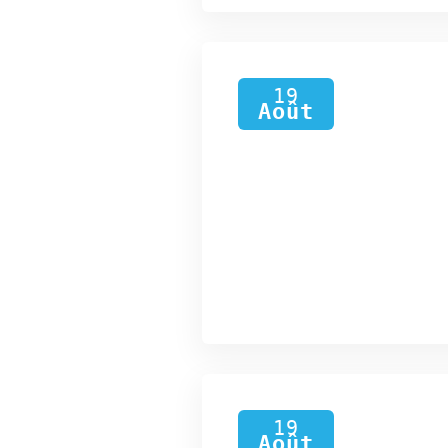
19
Août
19
Août