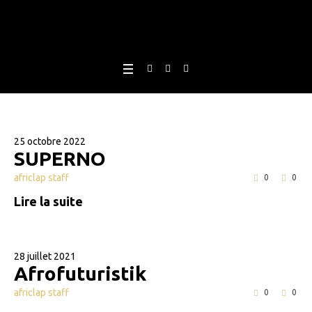
25 octobre 2022
SUPERNO
africlap staff
0
0
Lire la suite
28 juillet 2021
Afrofuturistik
africlap staff
0
0