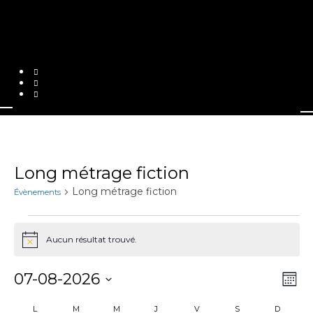
Long métrage fiction
Long métrage fiction
Évènements
Évènements
Aucun résultat trouvé.
Notice
Nav
Na
07-08-2026
Mois
Sélectionnez
de
par
une
Calendrier
L
LUNDI
M
MARDI
M
MERCREDI
J
JEUDI
V
VENDREDI
S
SAMEDI
D
DIMANC